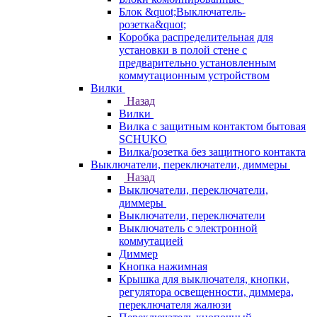
Блок &quot;Выключатель-
розетка&quot;
Коробка распределительная для
установки в полой стене с
предварительно установленным
коммутационным устройством
Вилки
Назад
Вилки
Вилка с защитным контактом бытовая
SCHUKO
Вилка/розетка без защитного контакта
Выключатели, переключатели, диммеры
Назад
Выключатели, переключатели,
диммеры
Выключатели, переключатели
Выключатель с электронной
коммутацией
Диммер
Кнопка нажимная
Крышка для выключателя, кнопки,
регулятора освещенности, диммера,
переключателя жалюзи