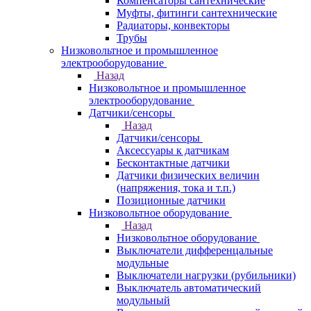
Компенсаторы сантехнические
Муфты, фитинги сантехнические
Радиаторы, конвекторы
Трубы
Низковольтное и промышленное
электрооборудование
Назад
Низковольтное и промышленное
электрооборудование
Датчики/сенсоры
Назад
Датчики/сенсоры
Аксессуары к датчикам
Бесконтактные датчики
Датчики физических величин
(напряжения, тока и т.п.)
Позиционные датчики
Низковольтное оборудование
Назад
Низковольтное оборудование
Выключатели дифференцальные
модульные
Выключатели нагрузки (рубильники)
Выключатель автоматический
модульный