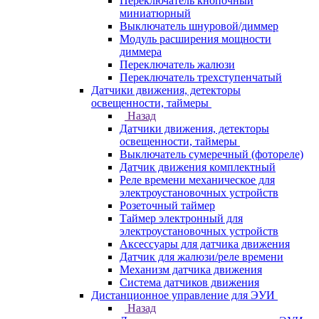
Переключатель кнопочный
миниатюрный
Выключатель шнуровой/диммер
Модуль расширения мощности
диммера
Переключатель жалюзи
Переключатель трехступенчатый
Датчики движения, детекторы
освещенности, таймеры
Назад
Датчики движения, детекторы
освещенности, таймеры
Выключатель сумеречный (фотореле)
Датчик движения комплектный
Реле времени механическое для
электроустановочных устройств
Розеточный таймер
Таймер электронный для
электроустановочных устройств
Аксессуары для датчика движения
Датчик для жалюзи/реле времени
Механизм датчика движения
Система датчиков движения
Дистанционное управление для ЭУИ
Назад