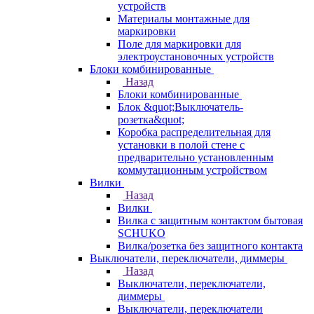
устройств
Материалы монтажные для
маркировки
Поле для маркировки для
электроустановочных устройств
Блоки комбинированные
Назад
Блоки комбинированные
Блок &quot;Выключатель-
розетка&quot;
Коробка распределительная для
установки в полой стене с
предварительно установленным
коммутационным устройством
Вилки
Назад
Вилки
Вилка с защитным контактом бытовая
SCHUKO
Вилка/розетка без защитного контакта
Выключатели, переключатели, диммеры
Назад
Выключатели, переключатели,
диммеры
Выключатели, переключатели