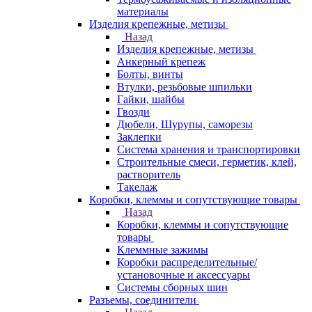
материалы
Изделия крепежные, метизы
Назад
Изделия крепежные, метизы
Анкерный крепеж
Болты, винты
Втулки, резьбовые шпильки
Гайки, шайбы
Гвозди
Дюбели, Шурупы, саморезы
Заклепки
Система хранения и транспортировки
Строительные смеси, герметик, клей,
растворитель
Такелаж
Коробки, клеммы и сопутствующие товары
Назад
Коробки, клеммы и сопутствующие
товары
Клеммные зажимы
Коробки распределительные/
установочные и аксессуары
Системы сборных шин
Разъемы, соединители