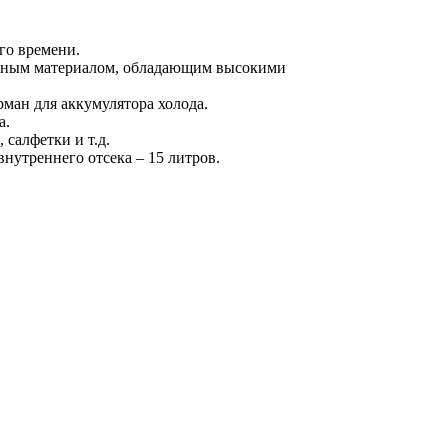
го времени.
ванным материалом, обладающим высокими
рман для аккумулятора холода.
а.
салфетки и т.д.
внутреннего отсека – 15 литров.