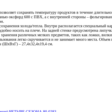
озволяет сохранять температуру продуктов в течение длительно
канью оксфорд 600 с ПВХ, а с внутренней стороны – фольгиро
он.
сохранения холода/тепла. Внутри располагается специальный ка
удобно носить на плече. На задней стенке предусмотрена липучк
ранения различных мелких предметов, таких как ложки, вилки, 
льзования легко скручивается и не занимает много места. Объем 
(ШхВхГ) – 27,4х32,4х19,4 см.