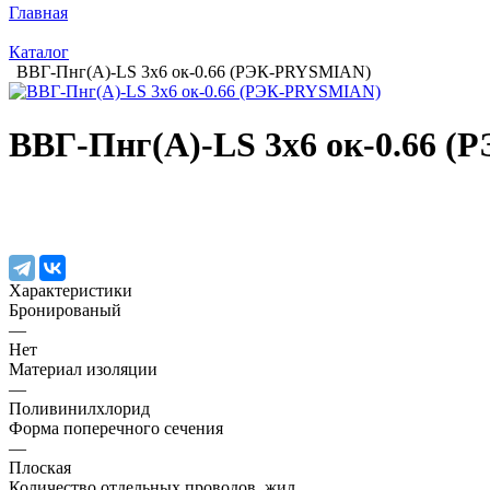
Главная
Каталог
ВВГ-Пнг(А)-LS 3х6 ок-0.66 (РЭК-PRYSMIAN)
ВВГ-Пнг(А)-LS 3х6 ок-0.66 
Характеристики
Бронированый
—
Нет
Материал изоляции
—
Поливинилхлорид
Форма поперечного сечения
—
Плоская
Количество отдельных проводов, жил