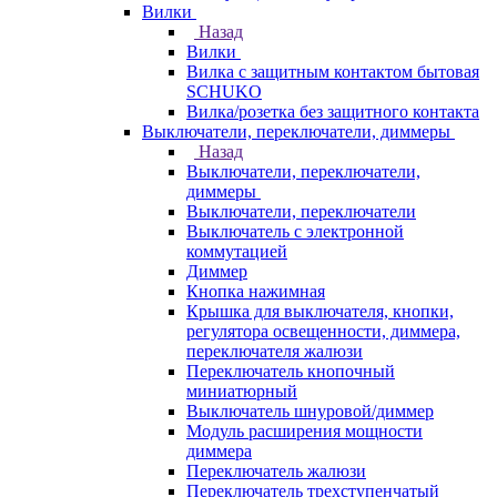
Вилки
Назад
Вилки
Вилка с защитным контактом бытовая
SCHUKO
Вилка/розетка без защитного контакта
Выключатели, переключатели, диммеры
Назад
Выключатели, переключатели,
диммеры
Выключатели, переключатели
Выключатель с электронной
коммутацией
Диммер
Кнопка нажимная
Крышка для выключателя, кнопки,
регулятора освещенности, диммера,
переключателя жалюзи
Переключатель кнопочный
миниатюрный
Выключатель шнуровой/диммер
Модуль расширения мощности
диммера
Переключатель жалюзи
Переключатель трехступенчатый