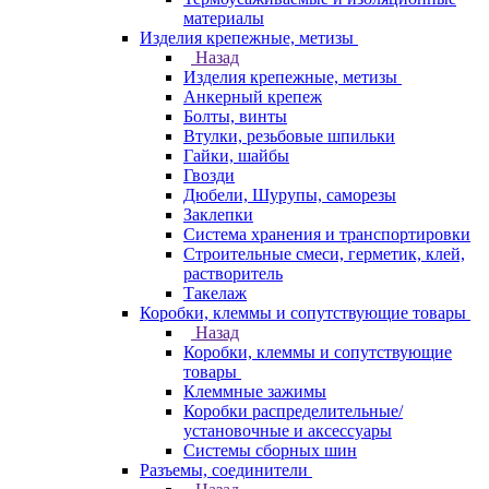
материалы
Изделия крепежные, метизы
Назад
Изделия крепежные, метизы
Анкерный крепеж
Болты, винты
Втулки, резьбовые шпильки
Гайки, шайбы
Гвозди
Дюбели, Шурупы, саморезы
Заклепки
Система хранения и транспортировки
Строительные смеси, герметик, клей,
растворитель
Такелаж
Коробки, клеммы и сопутствующие товары
Назад
Коробки, клеммы и сопутствующие
товары
Клеммные зажимы
Коробки распределительные/
установочные и аксессуары
Системы сборных шин
Разъемы, соединители