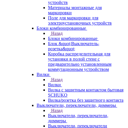
устройств
Материалы монтажные для
маркировки
Поле для маркировки для
электроустановочных устройств
Блоки комбинированные
Назад
Блоки комбинированные
Блок &quot;Выключатель-
розетка&quot;
Коробка распределительная для
установки в полой стене с
предварительно установленным
коммутационным устройством
Вилки
Назад
Вилки
Вилка с защитным контактом бытовая
SCHUKO
Вилка/розетка без защитного контакта
Выключатели, переключатели, диммеры
Назад
Выключатели, переключатели,
диммеры
Выключатели, переключатели