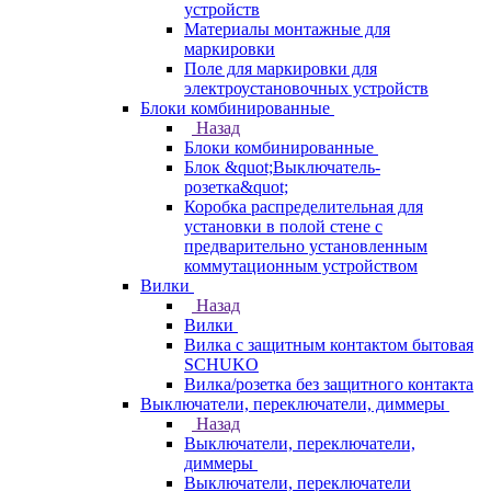
устройств
Материалы монтажные для
маркировки
Поле для маркировки для
электроустановочных устройств
Блоки комбинированные
Назад
Блоки комбинированные
Блок &quot;Выключатель-
розетка&quot;
Коробка распределительная для
установки в полой стене с
предварительно установленным
коммутационным устройством
Вилки
Назад
Вилки
Вилка с защитным контактом бытовая
SCHUKO
Вилка/розетка без защитного контакта
Выключатели, переключатели, диммеры
Назад
Выключатели, переключатели,
диммеры
Выключатели, переключатели