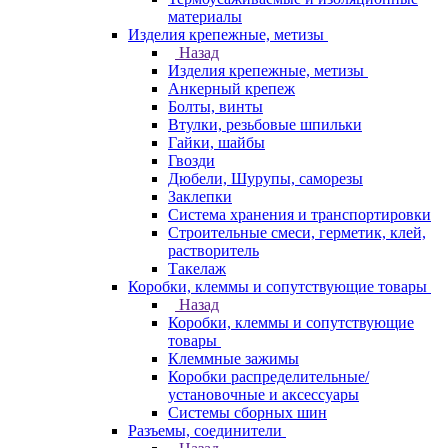
материалы
Изделия крепежные, метизы
Назад
Изделия крепежные, метизы
Анкерный крепеж
Болты, винты
Втулки, резьбовые шпильки
Гайки, шайбы
Гвозди
Дюбели, Шурупы, саморезы
Заклепки
Система хранения и транспортировки
Строительные смеси, герметик, клей,
растворитель
Такелаж
Коробки, клеммы и сопутствующие товары
Назад
Коробки, клеммы и сопутствующие
товары
Клеммные зажимы
Коробки распределительные/
установочные и аксессуары
Системы сборных шин
Разъемы, соединители