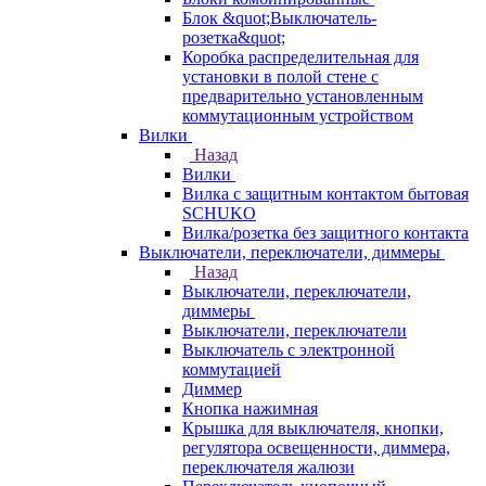
Блок &quot;Выключатель-
розетка&quot;
Коробка распределительная для
установки в полой стене с
предварительно установленным
коммутационным устройством
Вилки
Назад
Вилки
Вилка с защитным контактом бытовая
SCHUKO
Вилка/розетка без защитного контакта
Выключатели, переключатели, диммеры
Назад
Выключатели, переключатели,
диммеры
Выключатели, переключатели
Выключатель с электронной
коммутацией
Диммер
Кнопка нажимная
Крышка для выключателя, кнопки,
регулятора освещенности, диммера,
переключателя жалюзи