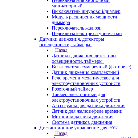
Переключатель кнопочный
миниатюрный
Выключатель шнуровой/диммер
Модуль расширения мощности
диммера
Переключатель жалюзи
Переключатель трехступенчатый
Датчики движения, детекторы
освещенности, таймеры
Назад
Датчики движения, детекторы
освещенности, таймеры
Выключатель сумеречный (фотореле)
Датчик движения комплектный
Реле времени механическое для
электроустановочных устройств
Розеточный таймер
Таймер электронный для
электроустановочных устройств
Аксессуары для датчика движения
Датчик для жалюзи/реле времени
Механизм датчика движения
Система датчиков движения
Дистанционное управление для ЭУИ
Назад