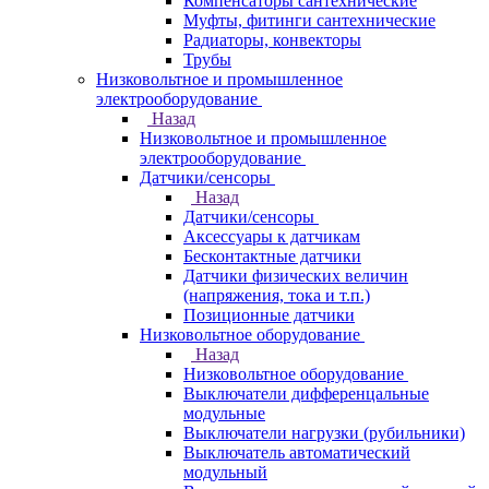
Компенсаторы сантехнические
Муфты, фитинги сантехнические
Радиаторы, конвекторы
Трубы
Низковольтное и промышленное
электрооборудование
Назад
Низковольтное и промышленное
электрооборудование
Датчики/сенсоры
Назад
Датчики/сенсоры
Аксессуары к датчикам
Бесконтактные датчики
Датчики физических величин
(напряжения, тока и т.п.)
Позиционные датчики
Низковольтное оборудование
Назад
Низковольтное оборудование
Выключатели дифференцальные
модульные
Выключатели нагрузки (рубильники)
Выключатель автоматический
модульный