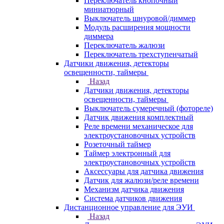
Переключатель кнопочный
миниатюрный
Выключатель шнуровой/диммер
Модуль расширения мощности
диммера
Переключатель жалюзи
Переключатель трехступенчатый
Датчики движения, детекторы
освещенности, таймеры
Назад
Датчики движения, детекторы
освещенности, таймеры
Выключатель сумеречный (фотореле)
Датчик движения комплектный
Реле времени механическое для
электроустановочных устройств
Розеточный таймер
Таймер электронный для
электроустановочных устройств
Аксессуары для датчика движения
Датчик для жалюзи/реле времени
Механизм датчика движения
Система датчиков движения
Дистанционное управление для ЭУИ
Назад