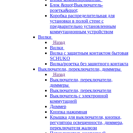
Блок &quot;Выключатель-
розетка&quot;
Коробка распределительная для
установки в полой стене с
предварительно установленным
коммутационным устройством
Вилки
Назад
Вилки
Вилка с защитным контактом бытовая
SCHUKO
Вилка/розетка без защитного контакта
Выключатели, переключатели, диммеры
Назад
Выключатели, переключатели,
диммеры
Выключатели, переключатели
Выключатель с электронной
коммутацией
Диммер
Кнопка нажимная
Крышка для выключателя, кнопки,
регулятора освещенности, диммера,
переключателя жалюзи