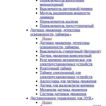
Переключатель кнопочный
миниатюрный
Выключатель шнуровой/диммер
Модуль расширения мощности
диммера
Переключатель жалюзи
Переключатель трехступенчатый
Датчики движения, детекторы
освещенности, таймеры
Назад
Датчики движения, детекторы
освещенности, таймеры
Выключатель сумеречный (фотореле)
Датчик движения комплектный
Реле времени механическое для
электроустановочных устройств
Розеточный таймер
Таймер электронный для
электроустановочных устройств
Аксессуары для датчика движения
Датчик для жалюзи/реле времени
Механизм датчика движения
Система датчиков движения
Дистанционное управление для ЭУИ
Назад