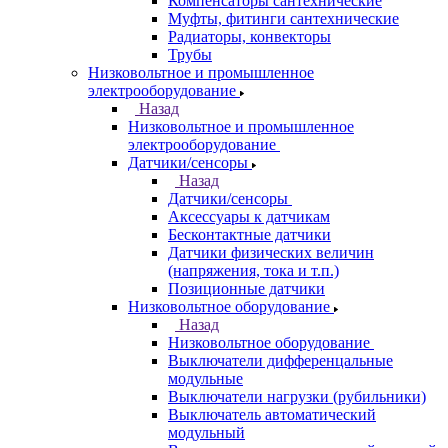
Компенсаторы сантехнические
Муфты, фитинги сантехнические
Радиаторы, конвекторы
Трубы
Низковольтное и промышленное
электрооборудование
Назад
Низковольтное и промышленное
электрооборудование
Датчики/сенсоры
Назад
Датчики/сенсоры
Аксессуары к датчикам
Бесконтактные датчики
Датчики физических величин
(напряжения, тока и т.п.)
Позиционные датчики
Низковольтное оборудование
Назад
Низковольтное оборудование
Выключатели дифференцальные
модульные
Выключатели нагрузки (рубильники)
Выключатель автоматический
модульный