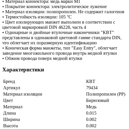
• Материал коннектора: медь марки М1
• Покрытие коннектора: электролитическое лужение
• Материал изоляции: полипропилен. Не содержит галогенов
• Термостойкость изоляции: 105 °C
• Цвет изолирующих манжет выполнен в соответствии с
цветовой маркировкой DIN 46228, часть 4
• Одинарные и двойные втулочные наконечники "КВТ"
представлены в одинаковой цветовой гамме стандарта DIN,
что облегчает их поразмерную идентификацию
• Коническая форма манжеты, тип "Easy Entry", облегчает
заведение многожильного провода внутрь медной втулки
• Обжим провода поверх медной втулки
Характеристики
Бренд
КВТ
Артикул
79434
Материал изоляции
Полипропилен (PP)
Цвет
Бирюзовый
Материал
Медь
Длина
0.015
Ширина
0.002
Высота
0.002