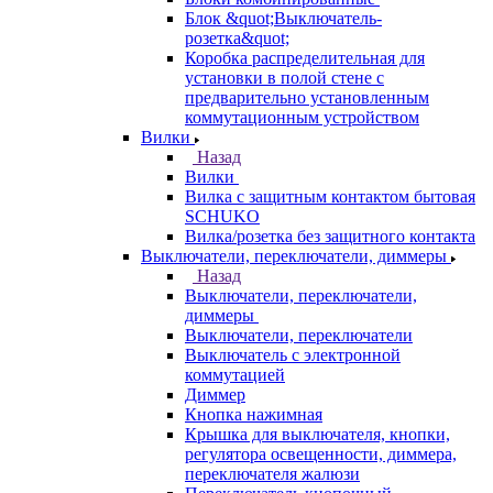
Блок &quot;Выключатель-
розетка&quot;
Коробка распределительная для
установки в полой стене с
предварительно установленным
коммутационным устройством
Вилки
Назад
Вилки
Вилка с защитным контактом бытовая
SCHUKO
Вилка/розетка без защитного контакта
Выключатели, переключатели, диммеры
Назад
Выключатели, переключатели,
диммеры
Выключатели, переключатели
Выключатель с электронной
коммутацией
Диммер
Кнопка нажимная
Крышка для выключателя, кнопки,
регулятора освещенности, диммера,
переключателя жалюзи