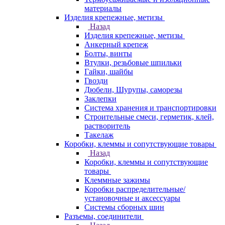
материалы
Изделия крепежные, метизы
Назад
Изделия крепежные, метизы
Анкерный крепеж
Болты, винты
Втулки, резьбовые шпильки
Гайки, шайбы
Гвозди
Дюбели, Шурупы, саморезы
Заклепки
Система хранения и транспортировки
Строительные смеси, герметик, клей,
растворитель
Такелаж
Коробки, клеммы и сопутствующие товары
Назад
Коробки, клеммы и сопутствующие
товары
Клеммные зажимы
Коробки распределительные/
установочные и аксессуары
Системы сборных шин
Разъемы, соединители