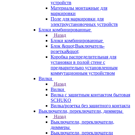
устройств
Материалы монтажные для
маркировки
Поле для маркировки для
электроустановочных устройств
Блоки комбинированные
Назад
Блоки комбинированные
Блок &quot;Выключатель-
розетка&quot;
Коробка распределительная для
установки в полой стене с
предварительно установленным
коммутационным устройством
Вилки
Назад
Вилки
Вилка с защитным контактом бытовая
SCHUKO
Вилка/розетка без защитного контакта
Выключатели, переключатели, диммеры
Назад
Выключатели, переключатели,
диммеры
Выключатели, переключатели