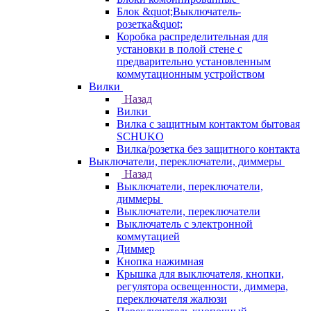
Блок &quot;Выключатель-
розетка&quot;
Коробка распределительная для
установки в полой стене с
предварительно установленным
коммутационным устройством
Вилки
Назад
Вилки
Вилка с защитным контактом бытовая
SCHUKO
Вилка/розетка без защитного контакта
Выключатели, переключатели, диммеры
Назад
Выключатели, переключатели,
диммеры
Выключатели, переключатели
Выключатель с электронной
коммутацией
Диммер
Кнопка нажимная
Крышка для выключателя, кнопки,
регулятора освещенности, диммера,
переключателя жалюзи