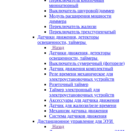
Переключатель кнопочный
миниатюрный
Выключатель шнуровой/диммер
Модуль расширения мощности
диммера
Переключатель жалюзи
Переключатель трехступенчатый
Датчики движения, детекторы
освещенности, таймеры
Назад
Датчики движения, детекторы
освещенности, таймеры
Выключатель сумеречный (фотореле)
Датчик движения комплектный
Реле времени механическое для
электроустановочных устройств
Розеточный таймер
Таймер электронный для
электроустановочных устройств
Аксессуары для датчика движения
Датчик для жалюзи/реле времени
Механизм датчика движения
Система датчиков движения
Дистанционное управление для ЭУИ
Назад