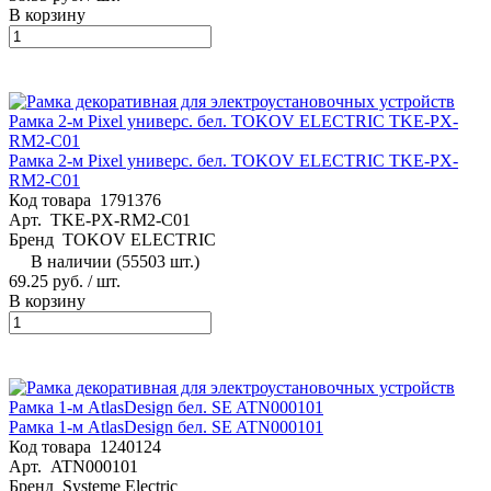
В корзину
Рамка 2-м Pixel универс. бел. TOKOV ELECTRIC TKE-PX-
RM2-C01
Код товара
1791376
Арт.
TKE-PX-RM2-C01
Бренд
TOKOV ELECTRIC
В наличии (55503 шт.)
69.25 руб.
/ шт.
В корзину
Рамка 1-м AtlasDesign бел. SE ATN000101
Код товара
1240124
Арт.
ATN000101
Бренд
Systeme Electric