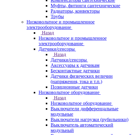
Компенсаторы сантехнические
Муфты, фитинги сантехнические
Радиаторы, конвекторы
Трубы
Низковольтное и промышленное
электрооборудование
Назад
Низковольтное и промышленное
электрооборудование
Датчики/сенсоры
Назад
Датчики/сенсоры
Аксессуары к датчикам
Бесконтактные датчики
Датчики физических величин
(напряжения, тока и т.п.)
Позиционные датчики
Низковольтное оборудование
Назад
Низковольтное оборудование
Выключатели дифференцальные
модульные
Выключатели нагрузки (рубильники)
Выключатель автоматический
модульный