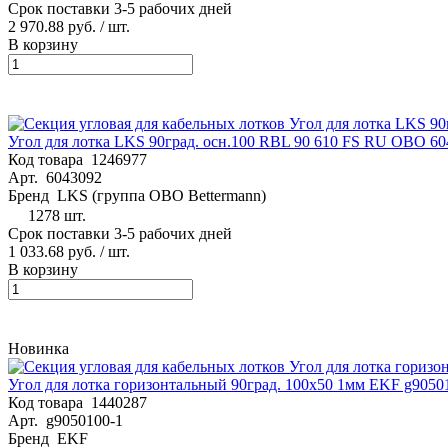
Срок поставки 3-5 рабочих дней
2 970.88 руб.
/ шт.
В корзину
Угол для лотка LKS 90град. осн.100 RBL 90 610 FS RU OBO 6
Код товара
1246977
Арт.
6043092
Бренд
LKS (группа OBO Bettermann)
1278 шт.
Срок поставки 3-5 рабочих дней
1 033.68 руб.
/ шт.
В корзину
Новинка
Угол для лотка горизонтальный 90град. 100х50 1мм EKF g9050
Код товара
1440287
Арт.
g9050100-1
Бренд
EKF