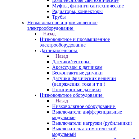
Компенсаторы сантехнические
Муфты, фитинги сантехнические
Радиаторы, конвекторы
Трубы
Низковольтное и промышленное
электрооборудование
Назад
Низковольтное и промышленное
электрооборудование
Датчики/сенсоры
Назад
Датчики/сенсоры
Аксессуары к датчикам
Бесконтактные датчики
Датчики физических величин
(напряжения, тока и т.п.)
Позиционные датчики
Низковольтное оборудование
Назад
Низковольтное оборудование
Выключатели дифференцальные
модульные
Выключатели нагрузки (рубильники)
Выключатель автоматический
модульный