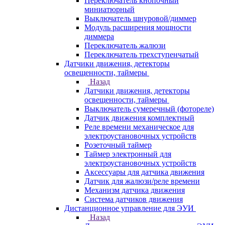
Переключатель кнопочный
миниатюрный
Выключатель шнуровой/диммер
Модуль расширения мощности
диммера
Переключатель жалюзи
Переключатель трехступенчатый
Датчики движения, детекторы
освещенности, таймеры
Назад
Датчики движения, детекторы
освещенности, таймеры
Выключатель сумеречный (фотореле)
Датчик движения комплектный
Реле времени механическое для
электроустановочных устройств
Розеточный таймер
Таймер электронный для
электроустановочных устройств
Аксессуары для датчика движения
Датчик для жалюзи/реле времени
Механизм датчика движения
Система датчиков движения
Дистанционное управление для ЭУИ
Назад