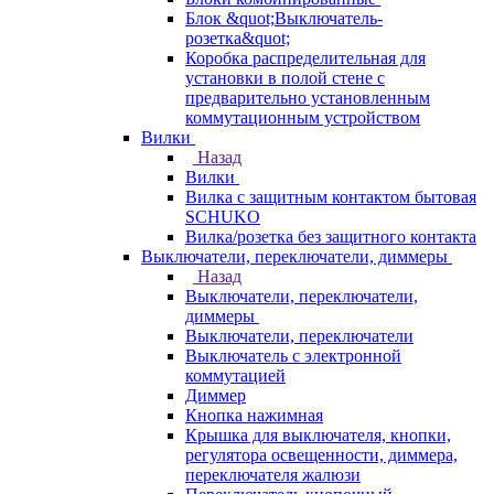
Блок &quot;Выключатель-
розетка&quot;
Коробка распределительная для
установки в полой стене с
предварительно установленным
коммутационным устройством
Вилки
Назад
Вилки
Вилка с защитным контактом бытовая
SCHUKO
Вилка/розетка без защитного контакта
Выключатели, переключатели, диммеры
Назад
Выключатели, переключатели,
диммеры
Выключатели, переключатели
Выключатель с электронной
коммутацией
Диммер
Кнопка нажимная
Крышка для выключателя, кнопки,
регулятора освещенности, диммера,
переключателя жалюзи