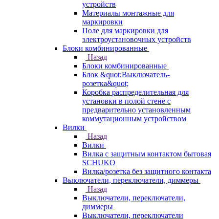
устройств
Материалы монтажные для
маркировки
Поле для маркировки для
электроустановочных устройств
Блоки комбинированные
Назад
Блоки комбинированные
Блок &quot;Выключатель-
розетка&quot;
Коробка распределительная для
установки в полой стене с
предварительно установленным
коммутационным устройством
Вилки
Назад
Вилки
Вилка с защитным контактом бытовая
SCHUKO
Вилка/розетка без защитного контакта
Выключатели, переключатели, диммеры
Назад
Выключатели, переключатели,
диммеры
Выключатели, переключатели