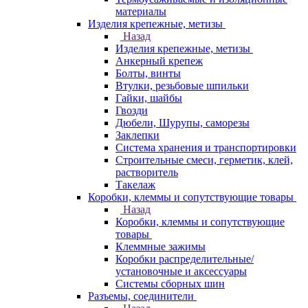
материалы
Изделия крепежные, метизы
Назад
Изделия крепежные, метизы
Анкерный крепеж
Болты, винты
Втулки, резьбовые шпильки
Гайки, шайбы
Гвозди
Дюбели, Шурупы, саморезы
Заклепки
Система хранения и транспортировки
Строительные смеси, герметик, клей,
растворитель
Такелаж
Коробки, клеммы и сопутствующие товары
Назад
Коробки, клеммы и сопутствующие
товары
Клеммные зажимы
Коробки распределительные/
установочные и аксессуары
Системы сборных шин
Разъемы, соединители