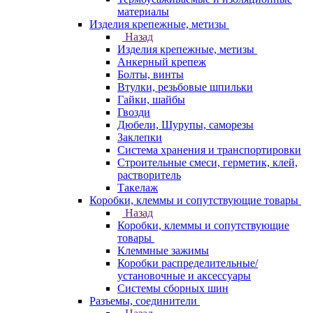
материалы
Изделия крепежные, метизы
Назад
Изделия крепежные, метизы
Анкерный крепеж
Болты, винты
Втулки, резьбовые шпильки
Гайки, шайбы
Гвозди
Дюбели, Шурупы, саморезы
Заклепки
Система хранения и транспортировки
Строительные смеси, герметик, клей,
растворитель
Такелаж
Коробки, клеммы и сопутствующие товары
Назад
Коробки, клеммы и сопутствующие
товары
Клеммные зажимы
Коробки распределительные/
установочные и аксессуары
Системы сборных шин
Разъемы, соединители