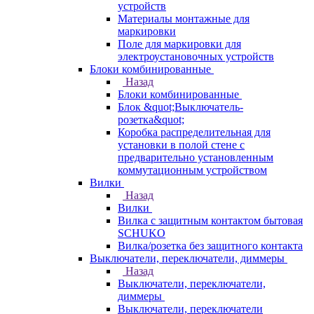
устройств
Материалы монтажные для
маркировки
Поле для маркировки для
электроустановочных устройств
Блоки комбинированные
Назад
Блоки комбинированные
Блок &quot;Выключатель-
розетка&quot;
Коробка распределительная для
установки в полой стене с
предварительно установленным
коммутационным устройством
Вилки
Назад
Вилки
Вилка с защитным контактом бытовая
SCHUKO
Вилка/розетка без защитного контакта
Выключатели, переключатели, диммеры
Назад
Выключатели, переключатели,
диммеры
Выключатели, переключатели