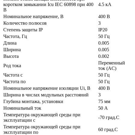
коротком замыкании Icu IEC 60898 при 400
4.5 кА
В
Номинальное напряжение, В
400 В
Количество полюсов
3
Степень защиты IP
IP20
Частота, Гц
50 Гц
Длина
0.005
Ширина
0.005
Высота
0.002
Переменный
Род тока
ток (AC)
Частота с
50 Гц
Частота по
50 Гц
Номинальное напряжение изоляции Ui, В
400 В
Ширина в числах модульных расстояний
3
Глубина монтажа, установки
75 мм
Номинальный ток
50 А
Температура окружающей среды при
-70 град.C
эксплуатации с
Температура окружающей cреды при
60 град.C
эксплуатации по