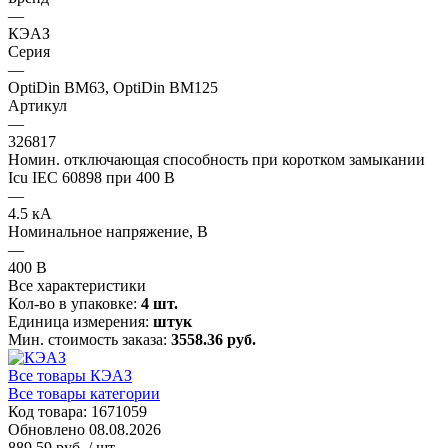
—
КЭАЗ
Серия
—
OptiDin BM63, OptiDin BM125
Артикул
—
326817
Номин. отключающая способность при коротком замыкании
Icu IEC 60898 при 400 В
—
4.5 кА
Номинальное напряжение, В
—
400 В
Все характеристики
Кол-во в упаковке:
4 шт.
Единица измерения:
штук
Мин. стоимость заказа:
3558.36 руб.
Все товары КЭАЗ
Все товары категории
Код товара: 1671059
Обновлено 08.08.2026
889.59 руб.
/ шт.