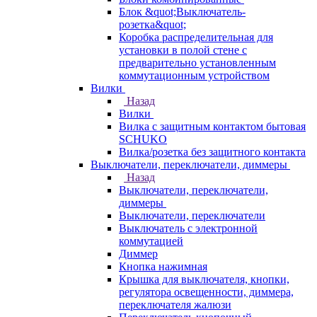
Блок &quot;Выключатель-
розетка&quot;
Коробка распределительная для
установки в полой стене с
предварительно установленным
коммутационным устройством
Вилки
Назад
Вилки
Вилка с защитным контактом бытовая
SCHUKO
Вилка/розетка без защитного контакта
Выключатели, переключатели, диммеры
Назад
Выключатели, переключатели,
диммеры
Выключатели, переключатели
Выключатель с электронной
коммутацией
Диммер
Кнопка нажимная
Крышка для выключателя, кнопки,
регулятора освещенности, диммера,
переключателя жалюзи