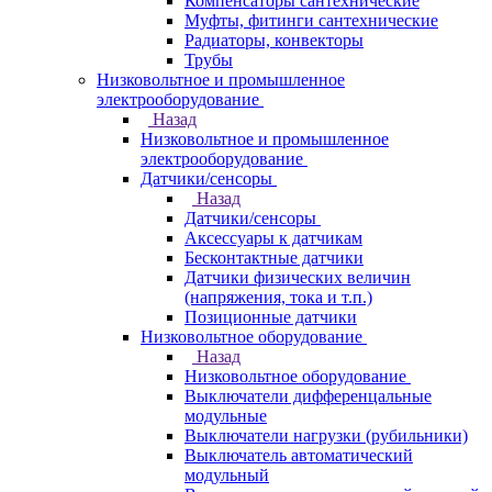
Компенсаторы сантехнические
Муфты, фитинги сантехнические
Радиаторы, конвекторы
Трубы
Низковольтное и промышленное
электрооборудование
Назад
Низковольтное и промышленное
электрооборудование
Датчики/сенсоры
Назад
Датчики/сенсоры
Аксессуары к датчикам
Бесконтактные датчики
Датчики физических величин
(напряжения, тока и т.п.)
Позиционные датчики
Низковольтное оборудование
Назад
Низковольтное оборудование
Выключатели дифференцальные
модульные
Выключатели нагрузки (рубильники)
Выключатель автоматический
модульный