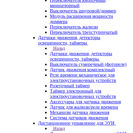
Переключатель кнопочный
миниатюрный
Выключатель шнуровой/диммер
Модуль расширения мощности
диммера
Переключатель жалюзи
Переключатель трехступенчатый
Датчики движения, детекторы
освещенности, таймеры
Назад
Датчики движения, детекторы
освещенности, таймеры
Выключатель сумеречный (фотореле)
Датчик движения комплектный
Реле времени механическое для
электроустановочных устройств
Розеточный таймер
Таймер электронный для
электроустановочных устройств
Аксессуары для датчика движения
Датчик для жалюзи/реле времени
Механизм датчика движения
Система датчиков движения
Дистанционное управление для ЭУИ
Назад