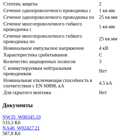
Степень защиты
2
Сечение однопроволочного проводника с
1 кв.мм
Сечение однопроволочного проводника по
25 кв.мм
Сечение многопроволочного гибкого
1 кв.мм
проводника с
Сечение многопроволочного гибкого
25 кв.мм
проводника по
Номинальное импульсное напряжение
4 кВ
Характеристика срабатывания
C
Количество защищенных полюсов
3
С коммутируемым нейтральным
Нет
проводником
Номинальная отключающая способность в
4.5 кА
соответствии с EN 60898, кА
Для скрытого монтажа
Нет
Документы
NW35_W00345.19
533,3 Кб
NA46_W02427.21
587,8 Кб