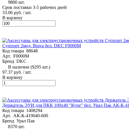
9800 шт.
Срок поставки 3-5 рабочих дней
33.06 руб.
/ шт.
В корзину
Суппорт 2мод. Brava бел. DKC F0000M
Код товара
88648
Арт.
F0000M
Бренд
DKC
В наличии (9295 шт.)
97.37 руб.
/ шт.
В корзину
Держатель ЭУИ для ПКК 100х40 "Купе" бел. Урал Пак АК-К-4
Код товара
1408294
Арт.
АК-К-419040-600
Бренд
Урал Пак
8370 шт.