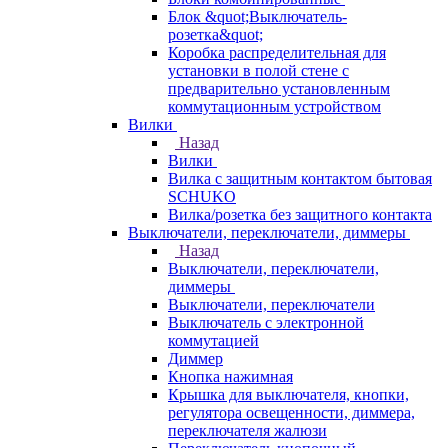
Блок &quot;Выключатель-
розетка&quot;
Коробка распределительная для
установки в полой стене с
предварительно установленным
коммутационным устройством
Вилки
Назад
Вилки
Вилка с защитным контактом бытовая
SCHUKO
Вилка/розетка без защитного контакта
Выключатели, переключатели, диммеры
Назад
Выключатели, переключатели,
диммеры
Выключатели, переключатели
Выключатель с электронной
коммутацией
Диммер
Кнопка нажимная
Крышка для выключателя, кнопки,
регулятора освещенности, диммера,
переключателя жалюзи