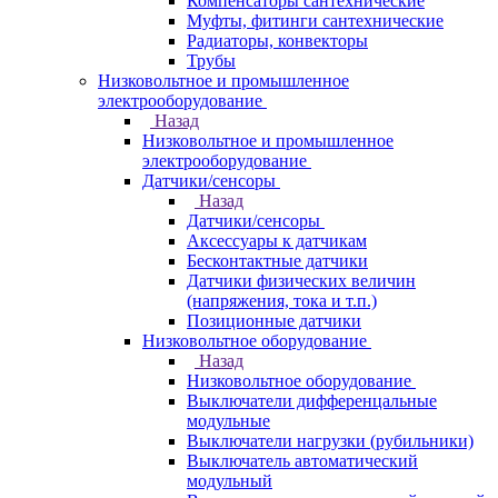
Компенсаторы сантехнические
Муфты, фитинги сантехнические
Радиаторы, конвекторы
Трубы
Низковольтное и промышленное
электрооборудование
Назад
Низковольтное и промышленное
электрооборудование
Датчики/сенсоры
Назад
Датчики/сенсоры
Аксессуары к датчикам
Бесконтактные датчики
Датчики физических величин
(напряжения, тока и т.п.)
Позиционные датчики
Низковольтное оборудование
Назад
Низковольтное оборудование
Выключатели дифференцальные
модульные
Выключатели нагрузки (рубильники)
Выключатель автоматический
модульный