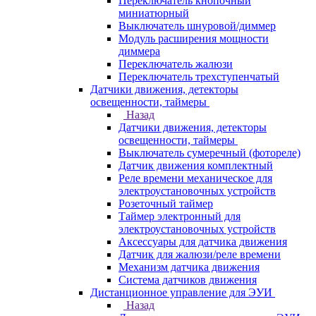
Переключатель кнопочный
миниатюрный
Выключатель шнуровой/диммер
Модуль расширения мощности
диммера
Переключатель жалюзи
Переключатель трехступенчатый
Датчики движения, детекторы
освещенности, таймеры
Назад
Датчики движения, детекторы
освещенности, таймеры
Выключатель сумеречный (фотореле)
Датчик движения комплектный
Реле времени механическое для
электроустановочных устройств
Розеточный таймер
Таймер электронный для
электроустановочных устройств
Аксессуары для датчика движения
Датчик для жалюзи/реле времени
Механизм датчика движения
Система датчиков движения
Дистанционное управление для ЭУИ
Назад