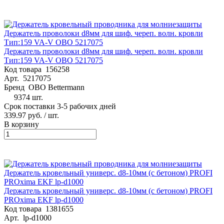
Держатель проволоки d8мм для шиф. череп. волн. кровли
Тип:159 VA-V OBO 5217075
Код товара
156258
Арт.
5217075
Бренд
OBO Bettermann
9374 шт.
Срок поставки 3-5 рабочих дней
339.97 руб.
/ шт.
В корзину
Держатель кровельный универс. d8-10мм (с бетоном) PROFI
PROxima EKF lp-d1000
Код товара
1381655
Арт.
lp-d1000