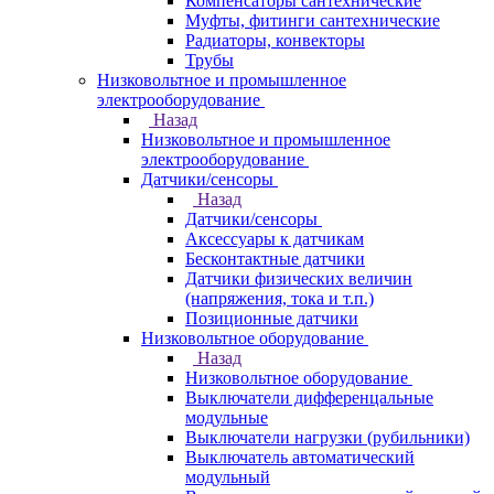
Компенсаторы сантехнические
Муфты, фитинги сантехнические
Радиаторы, конвекторы
Трубы
Низковольтное и промышленное
электрооборудование
Назад
Низковольтное и промышленное
электрооборудование
Датчики/сенсоры
Назад
Датчики/сенсоры
Аксессуары к датчикам
Бесконтактные датчики
Датчики физических величин
(напряжения, тока и т.п.)
Позиционные датчики
Низковольтное оборудование
Назад
Низковольтное оборудование
Выключатели дифференцальные
модульные
Выключатели нагрузки (рубильники)
Выключатель автоматический
модульный