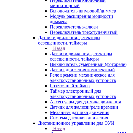
Переключатель кнопочный
миниатюрный
Выключатель шнуровой/диммер
Модуль расширения мощности
диммера
Переключатель жалюзи
Переключатель трехступенчатый
Датчики движения, детекторы
освещенности, таймеры
Назад
Датчики движения, детекторы
освещенности, таймеры
Выключатель сумеречный (фотореле)
Датчик движения комплектный
Реле времени механическое для
электроустановочных устройств
Розеточный таймер
Таймер электронный для
электроустановочных устройств
Аксессуары для датчика движения
Датчик для жалюзи/реле времени
Механизм датчика движения
Система датчиков движения
Дистанционное управление для ЭУИ
Назад