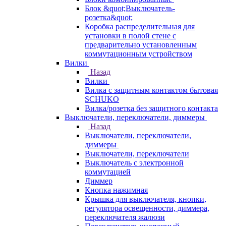
Блок &quot;Выключатель-
розетка&quot;
Коробка распределительная для
установки в полой стене с
предварительно установленным
коммутационным устройством
Вилки
Назад
Вилки
Вилка с защитным контактом бытовая
SCHUKO
Вилка/розетка без защитного контакта
Выключатели, переключатели, диммеры
Назад
Выключатели, переключатели,
диммеры
Выключатели, переключатели
Выключатель с электронной
коммутацией
Диммер
Кнопка нажимная
Крышка для выключателя, кнопки,
регулятора освещенности, диммера,
переключателя жалюзи