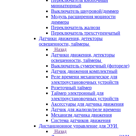
Переключатель кнопочный
миниатюрный
Выключатель шнуровой/диммер
Модуль расширения мощности
диммера
Переключатель жалюзи
Переключатель трехступенчатый
Датчики движения, детекторы
освещенности, таймеры
Назад
Датчики движения, детекторы
освещенности, таймеры
Выключатель сумеречный (фотореле)
Датчик движения комплектный
Реле времени механическое для
электроустановочных устройств
Розеточный таймер
Таймер электронный для
электроустановочных устройств
Аксессуары для датчика движения
Датчик для жалюзи/реле времени
Механизм датчика движения
Система датчиков движения
Дистанционное управление для ЭУИ
Назад