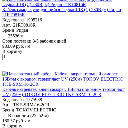
Кабель саморегулирующийся Iceguard-18 (С) 230В (м) Ридан
21RT0816R
Код товара
1905216
Арт.
21RT0816R
Бренд
Ридан
25536 м
Срок поставки 3-5 рабочих дней
983.09 руб.
/ м
В корзину
Кабель нагревательный саморег. 16Вт/м с экраном термопласт
UV (250м) TOKOV ELECTRIC TKE-SRM-16-2CR
Код товара
1775988
Арт.
TKE-SRM-16-2CR
Бренд
TOKOV ELECTRIC
В наличии (25252 м)
160.57 руб.
/ м
В корзину