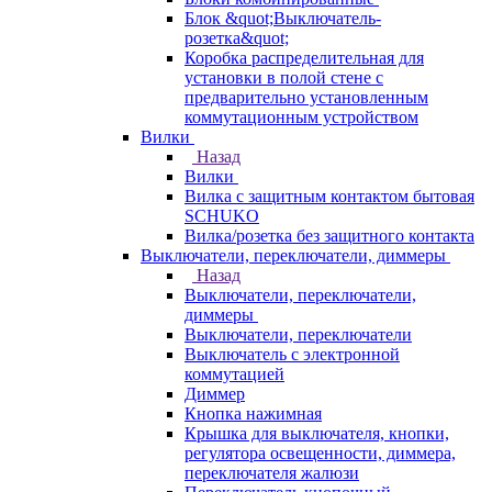
Блок &quot;Выключатель-
розетка&quot;
Коробка распределительная для
установки в полой стене с
предварительно установленным
коммутационным устройством
Вилки
Назад
Вилки
Вилка с защитным контактом бытовая
SCHUKO
Вилка/розетка без защитного контакта
Выключатели, переключатели, диммеры
Назад
Выключатели, переключатели,
диммеры
Выключатели, переключатели
Выключатель с электронной
коммутацией
Диммер
Кнопка нажимная
Крышка для выключателя, кнопки,
регулятора освещенности, диммера,
переключателя жалюзи