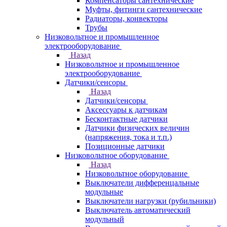
Компенсаторы сантехнические
Муфты, фитинги сантехнические
Радиаторы, конвекторы
Трубы
Низковольтное и промышленное
электрооборудование
Назад
Низковольтное и промышленное
электрооборудование
Датчики/сенсоры
Назад
Датчики/сенсоры
Аксессуары к датчикам
Бесконтактные датчики
Датчики физических величин
(напряжения, тока и т.п.)
Позиционные датчики
Низковольтное оборудование
Назад
Низковольтное оборудование
Выключатели дифференцальные
модульные
Выключатели нагрузки (рубильники)
Выключатель автоматический
модульный