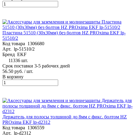
Пластина 51510 (30х30мм) без болтов HZ PROxima EKF lp-
51510/2
Код товара
1306680
Арт.
lp-51510/2
Бренд
EKF
11336 шт.
Срок поставки 3-5 рабочих дней
56.50 руб.
/ шт.
В корзину
Держатель для полосы толщиной до 8мм с фикс. болтом HZ
PROxima EKF lp-d2312
Код товара
1306559
Арт.
lp-d2312