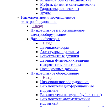
Компенсаторы сантехнические
Муфты, фитинги сантехнические
Радиаторы, конвекторы
Трубы
Низковольтное и промышленное
электрооборудование
Назад
Низковольтное и промышленное
электрооборудование
Датчики/сенсоры
Назад
Датчики/сенсоры
Аксессуары к датчикам
Бесконтактные датчики
Датчики физических величин
(напряжения, тока и т.п.)
Позиционные датчики
Низковольтное оборудование
Назад
Низковольтное оборудование
Выключатели дифференцальные
модульные
Выключатели нагрузки (рубильники)
Выключатель автоматический
модульный