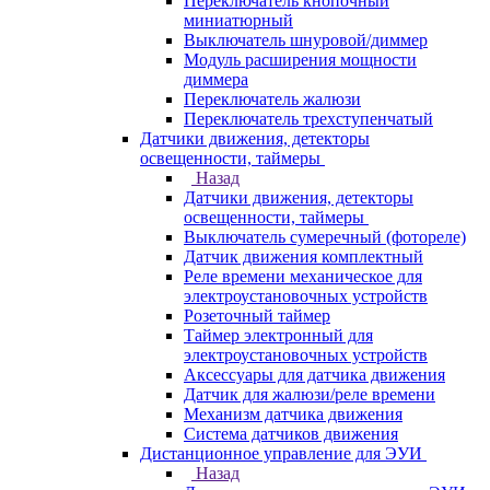
Переключатель кнопочный
миниатюрный
Выключатель шнуровой/диммер
Модуль расширения мощности
диммера
Переключатель жалюзи
Переключатель трехступенчатый
Датчики движения, детекторы
освещенности, таймеры
Назад
Датчики движения, детекторы
освещенности, таймеры
Выключатель сумеречный (фотореле)
Датчик движения комплектный
Реле времени механическое для
электроустановочных устройств
Розеточный таймер
Таймер электронный для
электроустановочных устройств
Аксессуары для датчика движения
Датчик для жалюзи/реле времени
Механизм датчика движения
Система датчиков движения
Дистанционное управление для ЭУИ
Назад