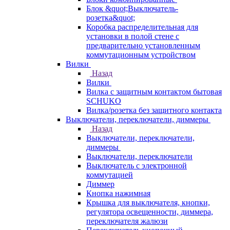
Блок &quot;Выключатель-
розетка&quot;
Коробка распределительная для
установки в полой стене с
предварительно установленным
коммутационным устройством
Вилки
Назад
Вилки
Вилка с защитным контактом бытовая
SCHUKO
Вилка/розетка без защитного контакта
Выключатели, переключатели, диммеры
Назад
Выключатели, переключатели,
диммеры
Выключатели, переключатели
Выключатель с электронной
коммутацией
Диммер
Кнопка нажимная
Крышка для выключателя, кнопки,
регулятора освещенности, диммера,
переключателя жалюзи