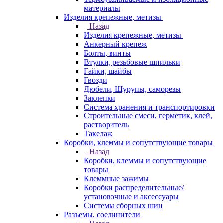
материалы
Изделия крепежные, метизы
Назад
Изделия крепежные, метизы
Анкерный крепеж
Болты, винты
Втулки, резьбовые шпильки
Гайки, шайбы
Гвозди
Дюбели, Шурупы, саморезы
Заклепки
Система хранения и транспортировки
Строительные смеси, герметик, клей,
растворитель
Такелаж
Коробки, клеммы и сопутствующие товары
Назад
Коробки, клеммы и сопутствующие
товары
Клеммные зажимы
Коробки распределительные/
установочные и аксессуары
Системы сборных шин
Разъемы, соединители