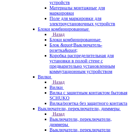
устройств
Материалы монтажные для
маркировки
Поле для маркировки для
электроустановочных устройств
Блоки комбинированные
Назад
Блоки комбинированные
Блок &quot;Выключатель-
розетка&quot;
Коробка распределительная для
установки в полой стене с
предварительно установленным
коммутационным устройством
Вилки
Назад
Вилки
Вилка с защитным контактом бытовая
SCHUKO
Вилка/розетка без защитного контакта
Выключатели, переключатели, диммеры
Назад
Выключатели, переключатели,
диммеры
Выключатели, переключатели