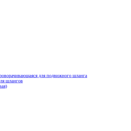
роворачивающаяся для подвижного шланга
для шлангов
вая)