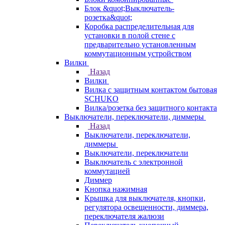
Блок &quot;Выключатель-
розетка&quot;
Коробка распределительная для
установки в полой стене с
предварительно установленным
коммутационным устройством
Вилки
Назад
Вилки
Вилка с защитным контактом бытовая
SCHUKO
Вилка/розетка без защитного контакта
Выключатели, переключатели, диммеры
Назад
Выключатели, переключатели,
диммеры
Выключатели, переключатели
Выключатель с электронной
коммутацией
Диммер
Кнопка нажимная
Крышка для выключателя, кнопки,
регулятора освещенности, диммера,
переключателя жалюзи