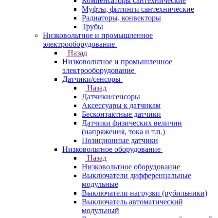
Компенсаторы сантехнические
Муфты, фитинги сантехнические
Радиаторы, конвекторы
Трубы
Низковольтное и промышленное
электрооборудование
Назад
Низковольтное и промышленное
электрооборудование
Датчики/сенсоры
Назад
Датчики/сенсоры
Аксессуары к датчикам
Бесконтактные датчики
Датчики физических величин
(напряжения, тока и т.п.)
Позиционные датчики
Низковольтное оборудование
Назад
Низковольтное оборудование
Выключатели дифференцальные
модульные
Выключатели нагрузки (рубильники)
Выключатель автоматический
модульный