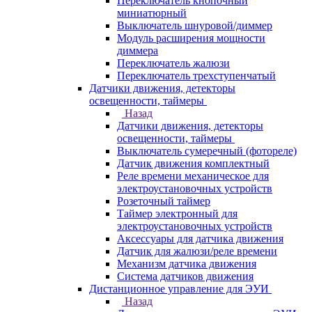
Переключатель кнопочный
миниатюрный
Выключатель шнуровой/диммер
Модуль расширения мощности
диммера
Переключатель жалюзи
Переключатель трехступенчатый
Датчики движения, детекторы
освещенности, таймеры
Назад
Датчики движения, детекторы
освещенности, таймеры
Выключатель сумеречный (фотореле)
Датчик движения комплектный
Реле времени механическое для
электроустановочных устройств
Розеточный таймер
Таймер электронный для
электроустановочных устройств
Аксессуары для датчика движения
Датчик для жалюзи/реле времени
Механизм датчика движения
Система датчиков движения
Дистанционное управление для ЭУИ
Назад